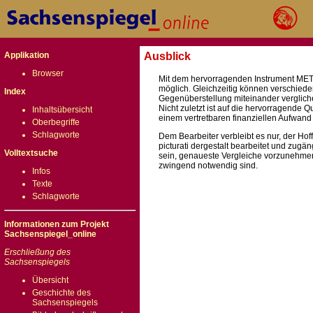
Applikation
Ausblick
Browser
Mit dem hervorragenden Instrument METE
möglich. Gleichzeitig können verschiede
Index
Gegenüberstellung miteinander verglic
Nicht zuletzt ist auf die hervorragende 
Inhaltsübersicht
einem vertretbaren finanziellen Aufwand n
Oberbegriffe
Schlagworte
Dem Bearbeiter verbleibt es nur, der Ho
picturati dergestalt bearbeitet und zugä
Volltextsuche
sein, genaueste Vergleiche vorzunehmen,
zwingend notwendig sind.
Infos
Texte
Schlagworte
Informationen zum Projekt
Sachsenspiegel_online
Erschließung des
Sachsenspiegels
Übersicht
Geschichte des
Sachsenspiegels