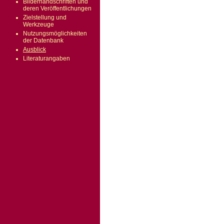
Bilderhandschriften und
deren Veröffentlichungen
Zielstellung und
Werkzeuge
Nutzungsmöglichkeiten
der Datenbank
Ausblick
Literaturangaben