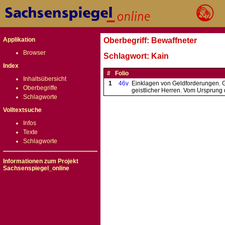
Applikation
Oberbegriff: Bewaffneter
Browser
Schlagwort: Kain
Index
#
Folio
Inhaltsübersicht
1
46v
Einklagen von Geldforderungen. Go
Oberbegriffe
geistlicher Herren. Vom Ursprung d
Schlagworte
Volltextsuche
Infos
Texte
Schlagworte
Informationen zum Projekt
Sachsenspiegel_online