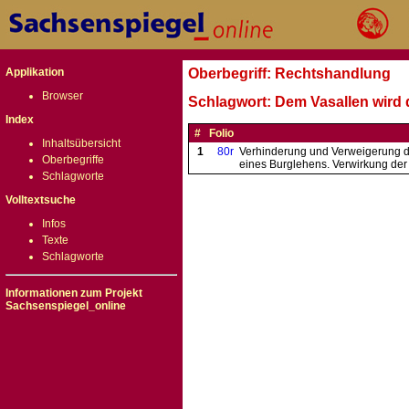
Applikation
Oberbegriff: Rechtshandlung
Browser
Schlagwort: Dem Vasallen wird
Index
#
Folio
Inhaltsübersicht
1
80r
Verhinderung und Verweigerung d
Oberbegriffe
eines Burglehens. Verwirkung der
Schlagworte
Volltextsuche
Infos
Texte
Schlagworte
Informationen zum Projekt
Sachsenspiegel_online