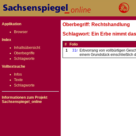
Applikation
Oberbegriff: Rechtshandlung
Browser
Schlagwort: Ein Erbe nimmt da
Index
#
Folio
Inhaltsübersicht
1
31r
Erbvorrang von vollbürtigen Gesch
Oberbegriffe
einem Grundstück einschließlich 
Schlagworte
Volltextsuche
Infos
Texte
Schlagworte
Informationen zum Projekt
Sachsenspiegel_online