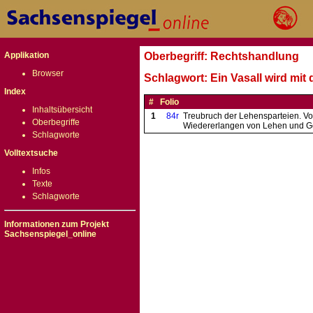
Applikation
Oberbegriff: Rechtshandlung
Browser
Schlagwort: Ein Vasall wird m
Index
#
Folio
Inhaltsübersicht
1
84r
Treubruch der Lehensparteien. V
Oberbegriffe
Wiedererlangen von Lehen und G
Schlagworte
Volltextsuche
Infos
Texte
Schlagworte
Informationen zum Projekt
Sachsenspiegel_online