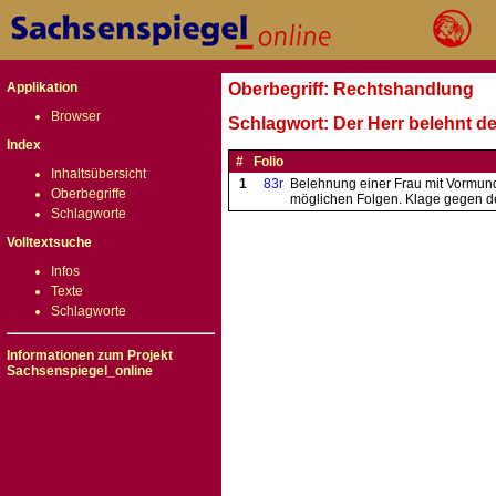
Applikation
Oberbegriff: Rechtshandlung
Browser
Schlagwort: Der Herr belehnt d
Index
#
Folio
Inhaltsübersicht
1
83r
Belehnung einer Frau mit Vormun
Oberbegriffe
möglichen Folgen. Klage gegen d
Schlagworte
Volltextsuche
Infos
Texte
Schlagworte
Informationen zum Projekt
Sachsenspiegel_online