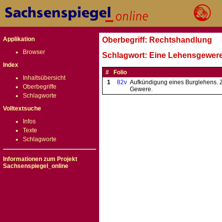
Applikation
Oberbegriff: Rechtshandlung
Browser
Schlagwort: Eine Lehensgewere
Index
#
Folio
Inhaltsübersicht
1
82v
Aufkündigung eines Burglehens. 
Oberbegriffe
Gewere.
Schlagworte
Volltextsuche
Infos
Texte
Schlagworte
Informationen zum Projekt
Sachsenspiegel_online