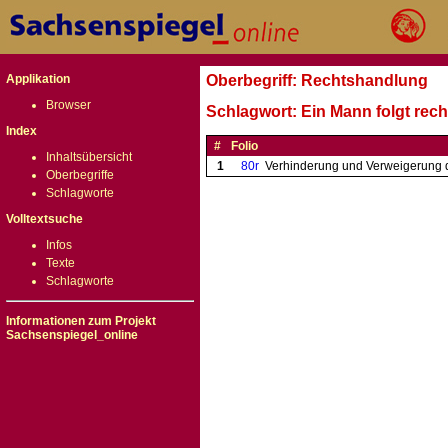
Applikation
Oberbegriff: Rechtshandlung
Browser
Schlagwort: Ein Mann folgt rec
Index
#
Folio
Inhaltsübersicht
1
80r
Verhinderung und Verweigerung d
Oberbegriffe
Schlagworte
Volltextsuche
Infos
Texte
Schlagworte
Informationen zum Projekt
Sachsenspiegel_online