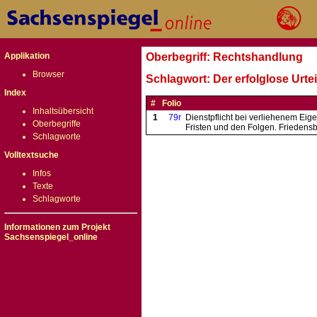
Applikation
Oberbegriff: Rechtshandlung
Browser
Schlagwort: Der erfolglose Urte
Index
#
Folio
Inhaltsübersicht
1
79r
Dienstpflicht bei verliehenem Eig
Oberbegriffe
Fristen und den Folgen. Friedens
Schlagworte
Volltextsuche
Infos
Texte
Schlagworte
Informationen zum Projekt
Sachsenspiegel_online