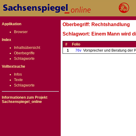
Applikation
Oberbegriff: Rechtshandlung
Browser
Schlagwort: Einem Mann wird di
Index
#
Folio
Inhaltsübersicht
1
76v
Vorsprecher und Beratung der P
Oberbegriffe
Schlagworte
Volltextsuche
Infos
Texte
Schlagworte
Informationen zum Projekt
Sachsenspiegel_online