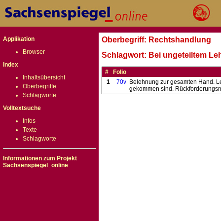
Applikation
Oberbegriff: Rechtshandlung
Browser
Schlagwort: Bei ungeteiltem Leh
Index
#
Folio
Inhaltsübersicht
1
70v
Belehnung zur gesamten Hand. Lei
Oberbegriffe
gekommen sind. Rückforderungsmö
Schlagworte
Volltextsuche
Infos
Texte
Schlagworte
Informationen zum Projekt
Sachsenspiegel_online