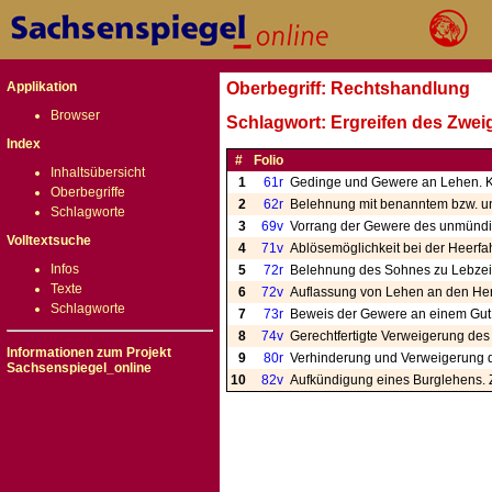
Applikation
Oberbegriff: Rechtshandlung
Browser
Schlagwort: Ergreifen des Zwei
Index
#
Folio
Inhaltsübersicht
1
61r
Gedinge und Gewere an Lehen. K
Oberbegriffe
2
62r
Belehnung mit benanntem bzw. 
Schlagworte
3
69v
Vorrang der Gewere des unmündig
Volltextsuche
4
71v
Ablösemöglichkeit bei der Heerfa
Infos
5
72r
Belehnung des Sohnes zu Lebzeit
Texte
6
72v
Auflassung von Lehen an den Her
Schlagworte
7
73r
Beweis der Gewere an einem Gut u
8
74v
Gerechtfertigte Verweigerung de
Informationen zum Projekt
9
80r
Verhinderung und Verweigerung d
Sachsenspiegel_online
10
82v
Aufkündigung eines Burglehens. 