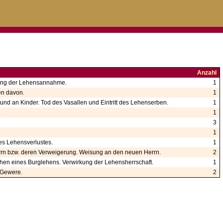
Anzahl
rung der Lehensannahme.
1
n davon.
1
d an Kinder. Tod des Vasallen und Eintritt des Lehenserben.
1
.
1
3
1
es Lehensverlustes.
1
rrn bzw. deren Verweigerung. Weisung an den neuen Herrn.
2
hen eines Burglehens. Verwirkung der Lehensherrschaft.
1
 Gewere.
2