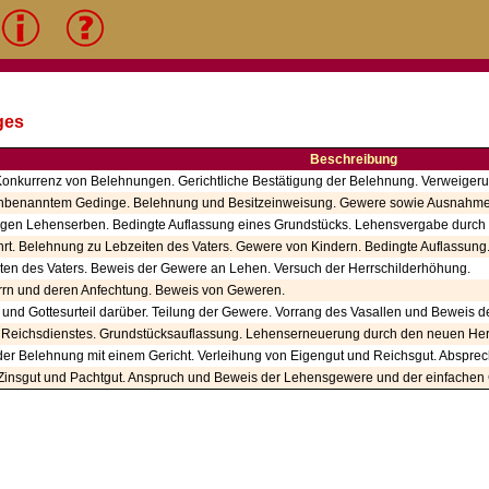
ges
Beschreibung
onkurrenz von Belehnungen. Gerichtliche Bestätigung der Belehnung. Verweige
unbenanntem Gedinge. Belehnung und Besitzeinweisung. Gewere sowie Ausnahme
en Lehenserben. Bedingte Auflassung eines Grundstücks. Lehensvergabe durch un
hrt. Belehnung zu Lebzeiten des Vaters. Gewere von Kindern. Bedingte Auflassung
en des Vaters. Beweis der Gewere an Lehen. Versuch der Herrschilderhöhung.
rn und deren Anfechtung. Beweis von Geweren.
nd Gottesurteil darüber. Teilung der Gewere. Vorrang des Vasallen und Beweis d
s Reichsdienstes. Grundstücksauflassung. Lehenserneuerung durch den neuen He
er Belehnung mit einem Gericht. Verleihung von Eigengut und Reichsgut. Absprec
Zinsgut und Pachtgut. Anspruch und Beweis der Lehensgewere und der einfachen