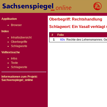
Applikation
Oberbegriff: Rechtshandlung
Browser
Schlagwort: Ein Vasall verklagt
Index
#
Folio
Inhaltsübersicht
1
60v
Rechte des Lehensmannes. Ged
Oberbegriffe
Schlagworte
Volltextsuche
Infos
Texte
Schlagworte
Informationen zum Projekt
Sachsenspiegel_online