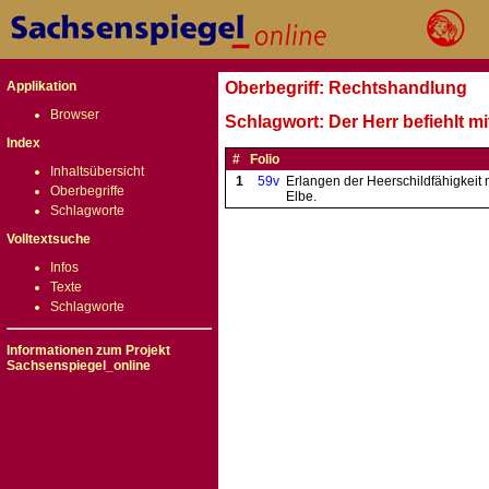
Applikation
Oberbegriff: Rechtshandlung
Browser
Schlagwort: Der Herr befiehlt 
Index
#
Folio
Inhaltsübersicht
1
59v
Erlangen der Heerschildfähigkeit
Oberbegriffe
Elbe.
Schlagworte
Volltextsuche
Infos
Texte
Schlagworte
Informationen zum Projekt
Sachsenspiegel_online