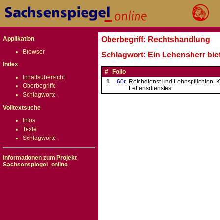
Applikation
Oberbegriff: Rechtshandlung
Browser
Schlagwort: Ein Lehensherr bie
Index
#
Folio
Inhaltsübersicht
1
60r
Reichdienst und Lehnspflichten. 
Oberbegriffe
Lehensdienstes.
Schlagworte
Volltextsuche
Infos
Texte
Schlagworte
Informationen zum Projekt
Sachsenspiegel_online