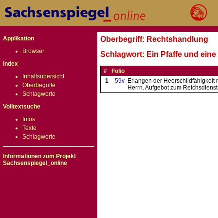
Applikation
Oberbegriff: Rechtshandlung
Browser
Schlagwort: Ein Pfaffe und eine
Index
#
Folio
Inhaltsübersicht
1
59v
Erlangen der Heerschildfähigkeit
Oberbegriffe
Herrn. Aufgebot zum Reichsdienst 
Schlagworte
Volltextsuche
Infos
Texte
Schlagworte
Informationen zum Projekt
Sachsenspiegel_online