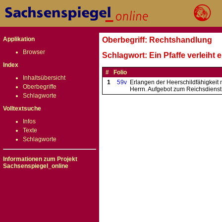
Applikation
Oberbegriff: Rechtshandlung
Browser
Schlagwort: Ein Pfaffe verleiht
Index
#
Folio
Inhaltsübersicht
1
59v
Erlangen der Heerschildfähigkeit
Oberbegriffe
Herrn. Aufgebot zum Reichsdienst 
Schlagworte
Volltextsuche
Infos
Texte
Schlagworte
Informationen zum Projekt
Sachsenspiegel_online