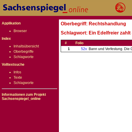
Applikation
Oberbegriff: Rechtshandlung
Browser
Schlagwort: Ein Edelfreier zahl
Index
#
Folio
Inhaltsübersicht
1
52v
Bann und Verfestung. Die G
Oberbegriffe
Schlagworte
Volltextsuche
Infos
Texte
Schlagworte
Informationen zum Projekt
Sachsenspiegel_online