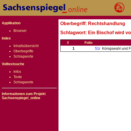
Applikation
Oberbegriff: Rechtshandlung
Browser
Schlagwort: Ein Bischof wird v
Index
#
Folio
Inhaltsübersicht
1
51r
Königswahl und F
Oberbegriffe
Schlagworte
Volltextsuche
Infos
Texte
Schlagworte
Informationen zum Projekt
Sachsenspiegel_online