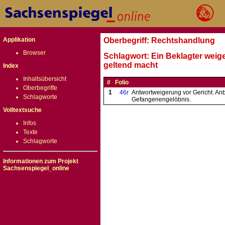
Applikation
Oberbegriff: Rechtshandlung
Browser
Schlagwort: Ein Beklagter weige
geltend macht
Index
Inhaltsübersicht
#
Folio
Oberbegriffe
1
46r
Antwortweigerung vor Gericht. An
Schlagworte
Gefangenengelöbnis.
Volltextsuche
Infos
Texte
Schlagworte
Informationen zum Projekt
Sachsenspiegel_online