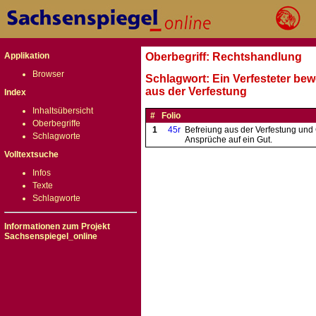
Applikation
Oberbegriff: Rechtshandlung
Browser
Schlagwort: Ein Verfesteter bew
aus der Verfestung
Index
Inhaltsübersicht
#
Folio
Oberbegriffe
1
45r
Befreiung aus der Verfestung und
Schlagworte
Ansprüche auf ein Gut.
Volltextsuche
Infos
Texte
Schlagworte
Informationen zum Projekt
Sachsenspiegel_online