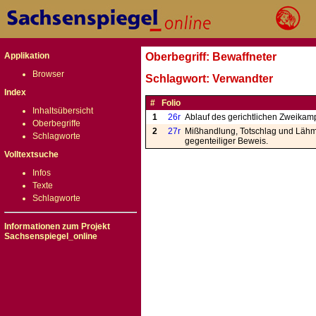
Applikation
Oberbegriff: Bewaffneter
Browser
Schlagwort: Verwandter
Index
#
Folio
Inhaltsübersicht
1
26r
Ablauf des gerichtlichen Zweikam
Oberbegriffe
2
27r
Mißhandlung, Totschlag und Lähmu
Schlagworte
gegenteiliger Beweis.
Volltextsuche
Infos
Texte
Schlagworte
Informationen zum Projekt
Sachsenspiegel_online