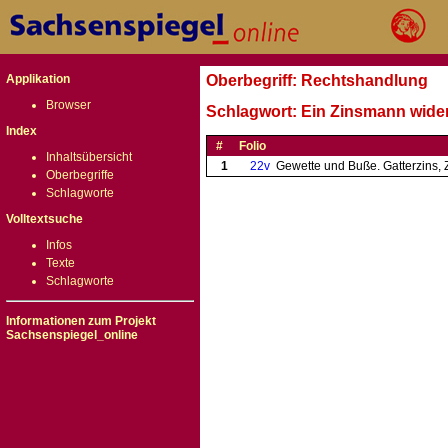
Applikation
Oberbegriff: Rechtshandlung
Browser
Schlagwort: Ein Zinsmann wider
Index
#
Folio
Inhaltsübersicht
1
22v
Gewette und Buße. Gatterzins, 
Oberbegriffe
Schlagworte
Volltextsuche
Infos
Texte
Schlagworte
Informationen zum Projekt
Sachsenspiegel_online