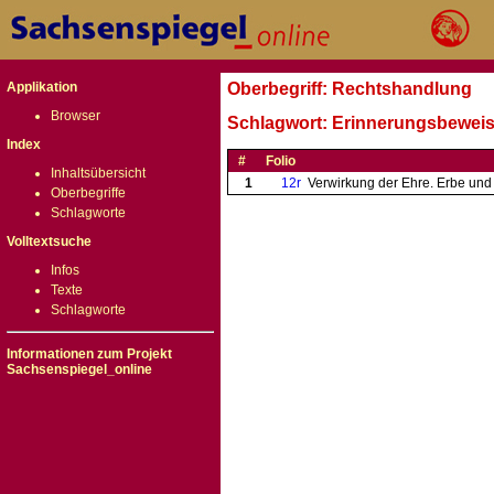
Applikation
Oberbegriff: Rechtshandlung
Browser
Schlagwort: Erinnerungsbewei
Index
#
Folio
Inhaltsübersicht
1
12r
Verwirkung der Ehre. Erbe und
Oberbegriffe
Schlagworte
Volltextsuche
Infos
Texte
Schlagworte
Informationen zum Projekt
Sachsenspiegel_online