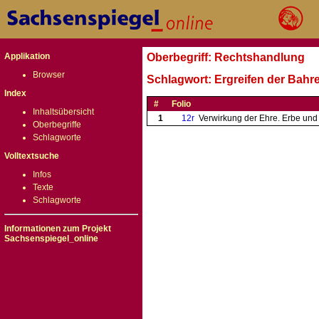
Applikation
Oberbegriff: Rechtshandlung
Browser
Schlagwort: Ergreifen der Bahr
Index
#
Folio
Inhaltsübersicht
1
12r
Verwirkung der Ehre. Erbe und
Oberbegriffe
Schlagworte
Volltextsuche
Infos
Texte
Schlagworte
Informationen zum Projekt
Sachsenspiegel_online