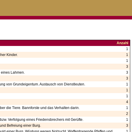
Anzahl
1
her Kinder.
1
1
3
 eines Lahmen.
3
3
ssung von Grundeigentum. Austausch von Dienstleuten.
1
1
1
4
er die Tiere. Bannforste und das Verhalten darin.
1
2
bzw. Verfolgung eines Friedensbrechers mit Gerüfte.
1
und Befreiung einer Burg.
3
huld einer Burg. Wüstung wegen Notzucht. Waffentragende Pfaffen und
1