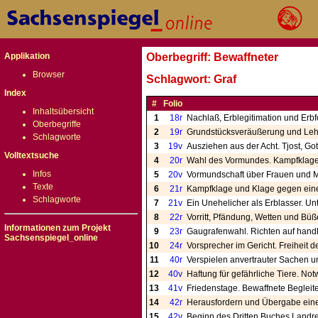
Applikation
Oberbegriff: Bewaffneter
Browser
Schlagwort: Graf
Index
#
Folio
Inhaltsübersicht
1
18r
Nachlaß, Erblegitimation und Er
Oberbegriffe
2
19r
Grundstücksveräußerung und Lehen
Schlagworte
3
19v
Ausziehen aus der Acht. Tjost, Go
Volltextsuche
4
20r
Wahl des Vormundes. Kampfklage,
Infos
5
20v
Vormundschaft über Frauen und 
Texte
6
21r
Kampfklage und Klage gegen eine
Schlagworte
7
21v
Ein Unehelicher als Erblasser. U
8
22r
Vorritt, Pfändung, Wetten und Bü
Informationen zum Projekt
9
23r
Gaugrafenwahl. Richten auf handha
Sachsenspiegel_online
10
24r
Vorsprecher im Gericht. Freiheit 
11
40r
Verspielen anvertrauter Sachen un
12
40v
Haftung für gefährliche Tiere. No
13
41v
Friedenstage. Bewaffnete Begleite
14
42r
Herausfordern und Übergabe eines
15
42v
Beginn des Dritten Buches Landre