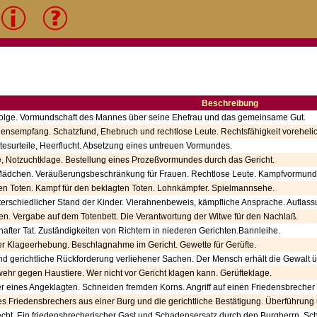
Beschreibung
bfolge. Vormundschaft des Mannes über seine Ehefrau und das gemeinsame Gut.
sempfang. Schatzfund, Ehebruch und rechtlose Leute. Rechtsfähigkeit vorehelic
ttesurteile, Heerflucht. Absetzung eines untreuen Vormundes.
 Notzuchtklage. Bestellung eines Prozeßvormundes durch das Gericht.
Mädchen. Veräußerungsbeschränkung für Frauen. Rechtlose Leute. Kampfvormund
n Toten. Kampf für den beklagten Toten. Lohnkämpfer. Spielmannsehe.
nterschiedlicher Stand der Kinder. Vierahnenbeweis, kämpfliche Ansprache. Aufla
ßen. Vergabe auf dem Totenbett. Die Verantwortung der Witwe für den Nachlaß.
fter Tat. Zuständigkeiten von Richtern in niederen Gerichten.Bannleihe.
der Klageerhebung. Beschlagnahme im Gericht. Gewette für Gerüfte.
d gerichtliche Rückforderung verliehener Sachen. Der Mensch erhält die Gewalt üb
twehr gegen Haustiere. Wer nicht vor Gericht klagen kann. Gerüfteklage.
r eines Angeklagten. Schneiden fremden Korns. Angriff auf einen Friedensbrecher 
 Friedensbrechers aus einer Burg und die gerichtliche Bestätigung. Überführung 
cht. Ein friedensbrecherischer Gast und Schadensersatz durch den Burgherrn. Sc