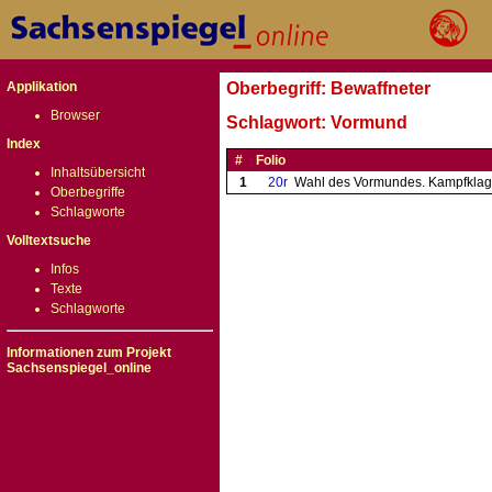
Applikation
Oberbegriff: Bewaffneter
Browser
Schlagwort: Vormund
Index
#
Folio
Inhaltsübersicht
1
20r
Wahl des Vormundes. Kampfklage
Oberbegriffe
Schlagworte
Volltextsuche
Infos
Texte
Schlagworte
Informationen zum Projekt
Sachsenspiegel_online