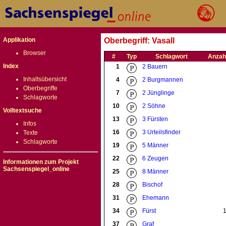
Applikation
Oberbegriff: Vasall
Browser
#
Typ
Schlagwort
Anzah
Index
1
2 Bauern
Inhaltsübersicht
4
2 Burgmannen
Oberbegriffe
7
2 Jünglinge
Schlagworte
10
2 Söhne
Volltextsuche
13
3 Fürsten
Infos
16
3 Urteilsfinder
Texte
Schlagworte
19
5 Männer
22
6 Zeugen
Informationen zum Projekt
Sachsenspiegel_online
25
8 Männer
28
Bischof
31
Ehemann
34
Fürst
37
Graf