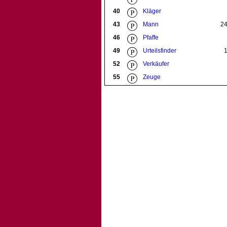
40
Kläger
43
Mann
2
46
Pfaffe
49
Urteilsfinder
52
Verkäufer
55
Zeuge