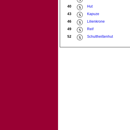
40
Hut
43
Kapuze
46
Lilienkrone
49
Reif
52
Schultheißenhut