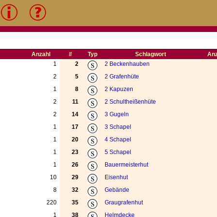
Anzahl
#
Typ
Schlagwort
Anz
1
2
2 Beckenhauben
2
5
2 Grafenhüte
1
8
2 Kapuzen
2
11
2 Schultheißenhüte
2
14
3 Gugeln
1
17
3 Schapel
1
20
4 Schapel
1
23
5 Schapel
1
26
Bauermeisterhut
10
29
Eisenhut
8
32
Gebände
220
35
Graugrafenhut
1
38
Helmdecke