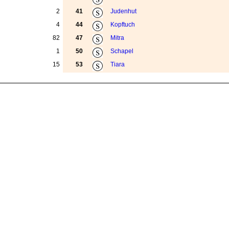
2
41
Judenhut
4
44
Kopftuch
82
47
Mitra
1
50
Schapel
15
53
Tiara