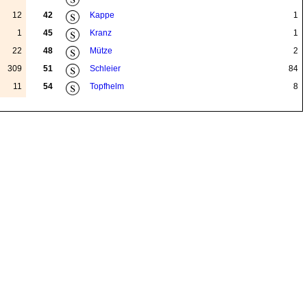
12
42
Kappe
1
1
45
Kranz
1
22
48
Mütze
2
309
51
Schleier
84
11
54
Topfhelm
8