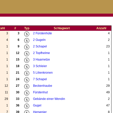
ahl
#
Typ
Schlagwort
Anzahl
3
3
2 Fürstenhüte
4
4
6
2 Gugeln
2
1
9
2 Schapel
23
1
12
2 Topfhelme
1
1
15
3 Haarnetze
1
1
18
3 Schleier
1
1
21
5 Lilienkronen
1
1
24
7 Schapel
1
12
27
Beckenhaube
29
11
30
Fürstenhut
49
29
33
Gebände einer Wendin
2
1
36
Gugel
47
7
39
Hersenier
8