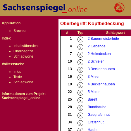
Applikation
Oberbegriff: Kopfbedeckung
Browser
#
Typ
Schlagwort
Index
1
2 Bauermeisterhüte
Inhaltsübersicht
4
2 Gebände
Oberbegriffe
7
2 Helmdecken
Schlagworte
10
2 Schleier
Volltextsuche
13
3 Beckenhauben
Infos
16
3 Mitren
Texte
Schlagworte
19
4 Beckenhauben
22
5 Mitren
Informationen zum Projekt
Sachsenspiegel_online
25
Barett
28
Bundhaube
31
Gaugrafenhut
34
Grafenhut
37
Haube