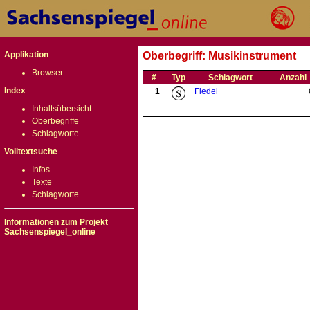
Applikation
Oberbegriff: Musikinstrument
Browser
#
Typ
Schlagwort
Anzahl
Index
1
Fiedel
Inhaltsübersicht
Oberbegriffe
Schlagworte
Volltextsuche
Infos
Texte
Schlagworte
Informationen zum Projekt
Sachsenspiegel_online