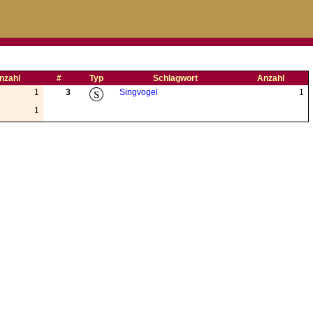
nzahl
#
Typ
Schlagwort
Anzahl
1
3
Singvogel
1
1