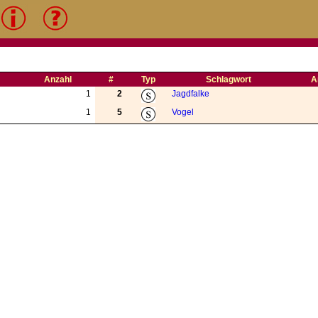
Anzahl
#
Typ
Schlagwort
A
1
2
Jagdfalke
1
5
Vogel