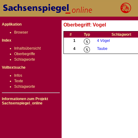
Applikation
Oberbegriff: Vogel
Browser
#
Typ
Schlagwort
Index
1
4 Vögel
Inhaltsübersicht
4
Taube
Oberbegriffe
Schlagworte
Volltextsuche
Infos
Texte
Schlagworte
Informationen zum Projekt
Sachsenspiegel_online