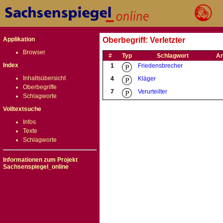
Applikation
Oberbegriff: Verletzter
Browser
#
Typ
Schlagwort
An
Index
1
Friedensbrecher
Inhaltsübersicht
4
Kläger
Oberbegriffe
7
Verurteilter
Schlagworte
Volltextsuche
Infos
Texte
Schlagworte
Informationen zum Projekt
Sachsenspiegel_online