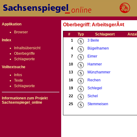
Applikation
Oberbegriff: ArbeitsgerÃ¤t
Browser
#
Typ
Schlagwort
Anza
Index
1
3 Beile
Inhaltsübersicht
4
Bügelhamen
Oberbegriffe
7
Eimer
Schlagworte
10
Hammer
Volltextsuche
13
Münzhammer
Infos
16
Rechen
Texte
Schlagworte
19
Schlegel
22
Sichel
Informationen zum Projekt
Sachsenspiegel_online
25
Stemmeisen