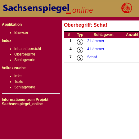
Applikation
Oberbegriff: Schaf
Browser
#
Typ
Schlagwort
Anzahl
Index
1
2 Lämmer
Inhaltsübersicht
4
4 Lämmer
Oberbegriffe
7
Schaf
Schlagworte
Volltextsuche
Infos
Texte
Schlagworte
Informationen zum Projekt
Sachsenspiegel_online