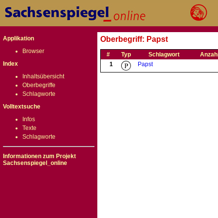
Applikation
Oberbegriff: Papst
Browser
#
Typ
Schlagwort
Anzah
Index
1
Papst
Inhaltsübersicht
Oberbegriffe
Schlagworte
Volltextsuche
Infos
Texte
Schlagworte
Informationen zum Projekt
Sachsenspiegel_online