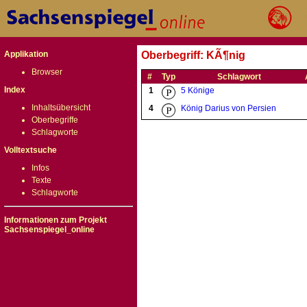
Applikation
Oberbegriff: KÃ¶nig
Browser
#
Typ
Schlagwort
Index
1
5 Könige
Inhaltsübersicht
4
König Darius von Persien
Oberbegriffe
Schlagworte
Volltextsuche
Infos
Texte
Schlagworte
Informationen zum Projekt
Sachsenspiegel_online