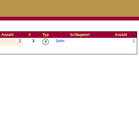
Anzahl
#
Typ
Schlagwort
Anzahl
2
3
Sohn
1