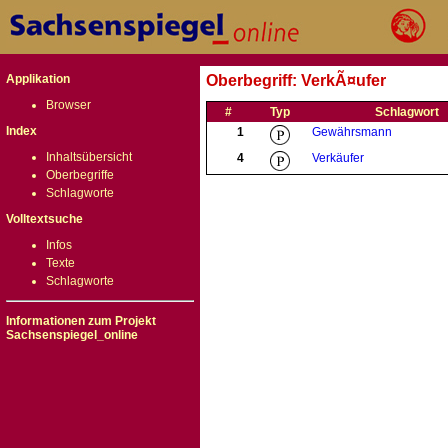
Applikation
Oberbegriff: VerkÃ¤ufer
Browser
#
Typ
Schlagwort
Index
1
Gewährsmann
Inhaltsübersicht
4
Verkäufer
Oberbegriffe
Schlagworte
Volltextsuche
Infos
Texte
Schlagworte
Informationen zum Projekt
Sachsenspiegel_online