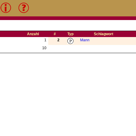
Anzahl
#
Typ
Schlagwort
1
2
Mann
10